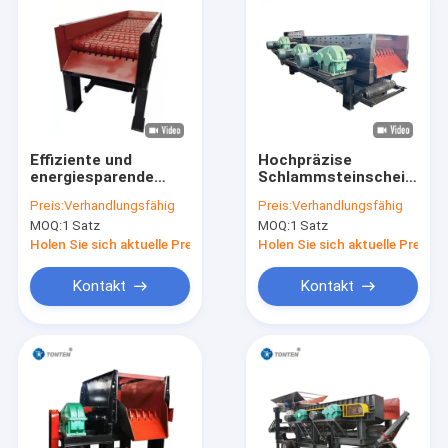
Effiziente und
Hochpräzise
energiesparende
Schlammsteinscheiderm
Trennmaschine für
für die
Preis:
Verhandlungsfähig
Preis:
Verhandlungsfähig
Schlammstein für die
Müllentsorgung
MOQ:
1 Satz
MOQ:
1 Satz
Bergbauverarbeitung
Holen Sie sich aktuelle Preis
Holen Sie sich aktuelle Preis
Kontakt
Kontakt
Zu Hause
Produkte
Videos