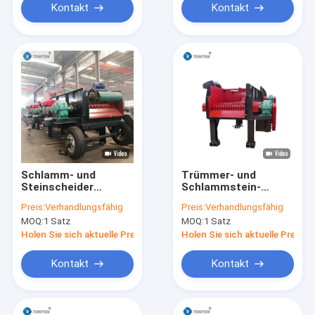
Kontakt
Kontakt
Schlamm- und
Trümmer- und
Steinscheider
Schlammstein-
Bergbauschutz
Trennmaschine für
Preis:
Verhandlungsfähig
Preis:
Verhandlungsfähig
Boden Sand Stein-
die Schotter-
MOQ:
1 Satz
MOQ:
1 Satz
Separator Maschine
Rollensand-
Screening
Holen Sie sich aktuelle Preis
Holen Sie sich aktuelle Preis
Kontakt
Kontakt