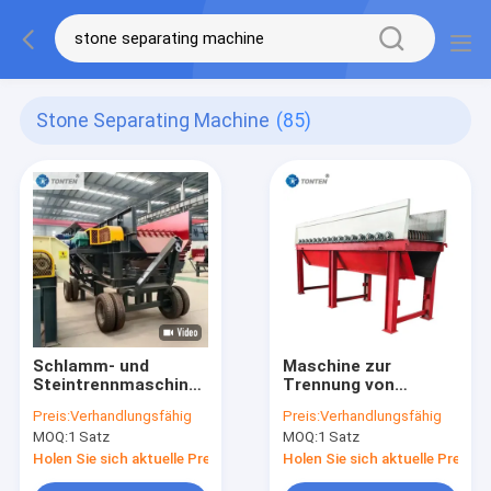
Stone Separating Machine
(85)
Schlamm- und
Maschine zur
Steintrennmaschine
Trennung von
Schutt
Schlammstein mit
Preis:
Verhandlungsfähig
Preis:
Verhandlungsfähig
Kalksteintrennmaschine
hoher
MOQ:
1 Satz
MOQ:
1 Satz
Hohe Ausbeute
Verarbeitungskapazität
für die Bauindustrie
Holen Sie sich aktuelle Preis
Holen Sie sich aktuelle Preis