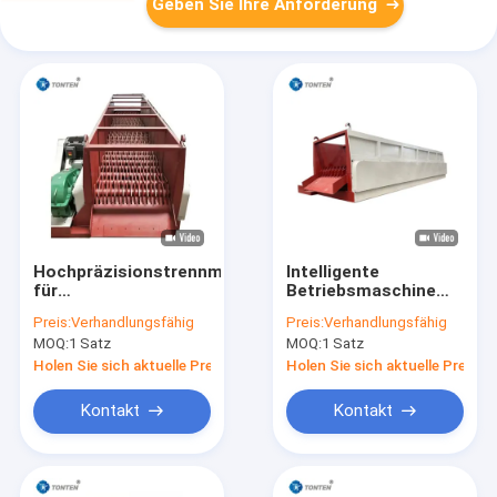
Geben Sie Ihre Anforderung
Hochpräzisionstrennmaschine
Intelligente
für
Betriebsmaschine
Schlammsteintrennmaschine
zur Trennung von
Preis:
Verhandlungsfähig
Preis:
Verhandlungsfähig
für den Straßenbau
Schlammstein für die
MOQ:
1 Satz
MOQ:
1 Satz
Abfallwirtschaft
Holen Sie sich aktuelle Preis
Holen Sie sich aktuelle Preis
Kontakt
Kontakt