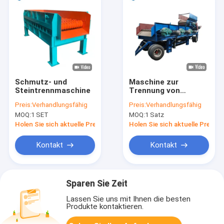
Schmutz- und
Maschine zur
Steintrennmaschine
Trennung von
Schlammstein mit
Preis:
Verhandlungsfähig
Preis:
Verhandlungsfähig
großer
MOQ:
1 SET
MOQ:
1 Satz
Verarbeitungskapazität
Holen Sie sich aktuelle Preis
Holen Sie sich aktuelle Preis
Kontakt
Kontakt
Sparen Sie Zeit
Lassen Sie uns mit Ihnen die besten
Produkte kontaktieren.