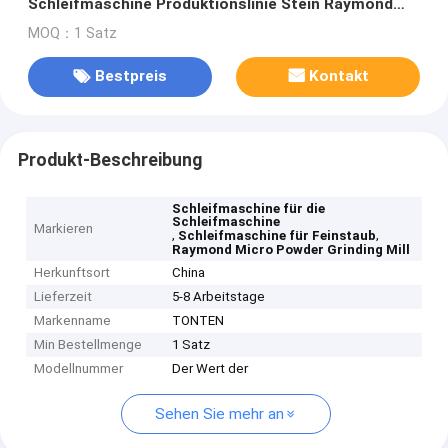
Schleifmaschine Produktionslinie Stein Raymond
Mühle
MOQ：1 Satz
Bestpreis
Kontakt
Produkt-Beschreibung
Schleifmaschine für die
Schleifmaschine
Markieren
,
,
Schleifmaschine für Feinstaub
Raymond Micro Powder Grinding Mill
Herkunftsort
China
Lieferzeit
5-8 Arbeitstage
Markenname
TONTEN
Min Bestellmenge
1 Satz
Modellnummer
Der Wert der
Sehen Sie mehr an