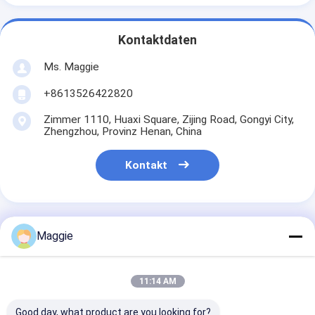
Kontaktdaten
Ms. Maggie
+8613526422820
Zimmer 1110, Huaxi Square, Zijing Road, Gongyi City,
Zhengzhou, Provinz Henan, China
Kontakt
Maggie
Erhalten Sie Den Besten Preis Für
11:14 AM
325 Mesh Micro Calcium
Feinstaubmühle
Good day, what product are you looking for?
Schleifmaschine