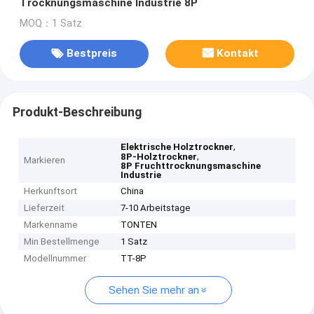
Trocknungsmaschine Industrie 8P
MOQ：1 Satz
Bestpreis
Kontakt
Produkt-Beschreibung
,
Elektrische Holztrockner
,
8P-Holztrockner
Markieren
8P Fruchttrocknungsmaschine
Industrie
Herkunftsort
China
Lieferzeit
7-10 Arbeitstage
Markenname
TONTEN
Min Bestellmenge
1 Satz
Modellnummer
TT-8P
Sehen Sie mehr an