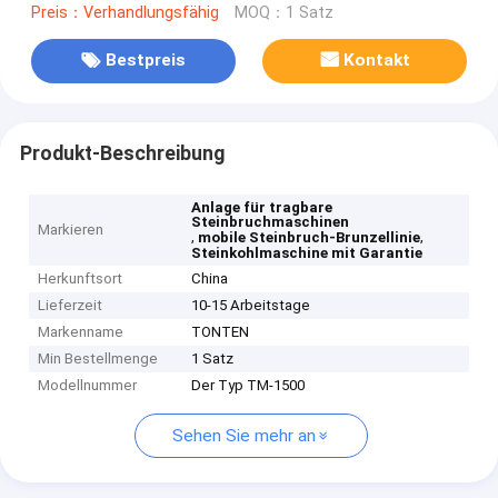
Preis：Verhandlungsfähig
MOQ：1 Satz
Bestpreis
Kontakt
Produkt-Beschreibung
Anlage für tragbare
Steinbruchmaschinen
Markieren
,
,
mobile Steinbruch-Brunzellinie
Steinkohlmaschine mit Garantie
Herkunftsort
China
Lieferzeit
10-15 Arbeitstage
Markenname
TONTEN
Min Bestellmenge
1 Satz
Modellnummer
Der Typ TM-1500
Sehen Sie mehr an