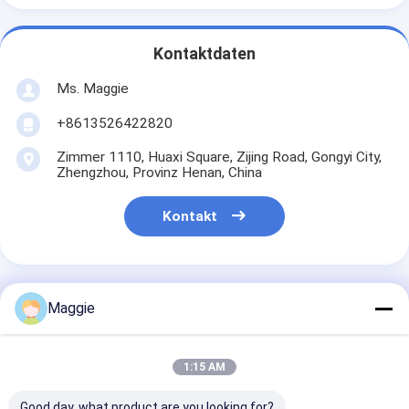
Kontaktdaten
Ms. Maggie
+8613526422820
Zimmer 1110, Huaxi Square, Zijing Road, Gongyi City,
Zhengzhou, Provinz Henan, China
Kontakt
Maggie
Erhalten Sie Den Besten Preis Für
1:15 AM
Taschenfilter Staubsammler
Zementanlage
Good day, what product are you looking for?