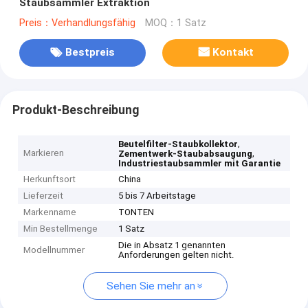
Staubsammler Extraktion
Preis：Verhandlungsfähig
MOQ：1 Satz
Bestpreis
Kontakt
Produkt-Beschreibung
,
Beutelfilter-Staubkollektor
Markieren
,
Zementwerk-Staubabsaugung
Industriestaubsammler mit Garantie
Herkunftsort
China
Lieferzeit
5 bis 7 Arbeitstage
Markenname
TONTEN
Min Bestellmenge
1 Satz
Die in Absatz 1 genannten
Modellnummer
Anforderungen gelten nicht.
Sehen Sie mehr an