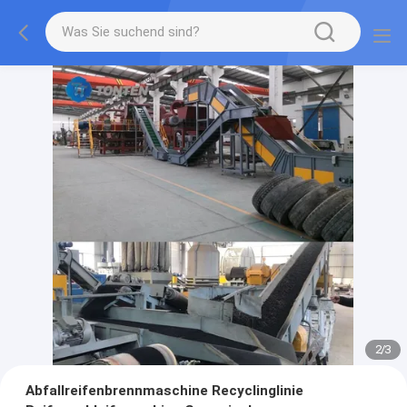
2
/
3
Abfallreifenbrennmaschine Recyclinglinie