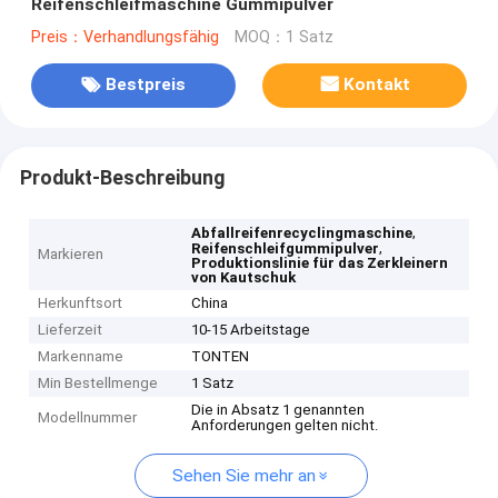
Reifenschleifmaschine Gummipulver
Preis：Verhandlungsfähig
MOQ：1 Satz
Bestpreis
Kontakt
Produkt-Beschreibung
,
Abfallreifenrecyclingmaschine
,
Reifenschleifgummipulver
Markieren
Produktionslinie für das Zerkleinern
von Kautschuk
Herkunftsort
China
Lieferzeit
10-15 Arbeitstage
Markenname
TONTEN
Min Bestellmenge
1 Satz
Die in Absatz 1 genannten
Modellnummer
Anforderungen gelten nicht.
Sehen Sie mehr an