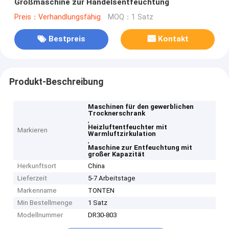
Großmaschine zur Handelsentfeuchtung
Preis：Verhandlungsfähig
MOQ：1 Satz
Bestpreis
Kontakt
Produkt-Beschreibung
Maschinen für den gewerblichen
Trocknerschrank
,
Heizluftentfeuchter mit
Markieren
Warmluftzirkulation
,
Maschine zur Entfeuchtung mit
großer Kapazität
Herkunftsort
China
Lieferzeit
5-7 Arbeitstage
Markenname
TONTEN
Min Bestellmenge
1 Satz
Modellnummer
DR30-803