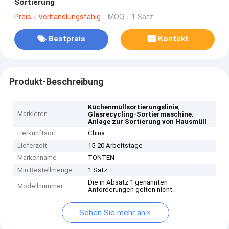
Sortierung
Preis：Verhandlungsfähig
MOQ：1 Satz
Bestpreis
Kontakt
Produkt-Beschreibung
,
Küchenmüllsortierungslinie
Markieren
,
Glasrecycling-Sortiermaschine
Anlage zur Sortierung von Hausmüll
Herkunftsort
China
Lieferzeit
15-20 Arbeitstage
Markenname
TONTEN
Min Bestellmenge
1 Satz
Die in Absatz 1 genannten
Modellnummer
Anforderungen gelten nicht.
Sehen Sie mehr an