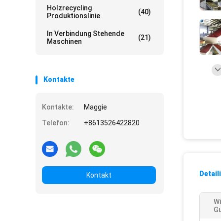
Holzrecycling
(40)
Produktionslinie
In Verbindung Stehende
(21)
Maschinen
Kontakte
Kontakte:
Maggie
Telefon:
+8613526422820
Detail
Kontakt
W
Gu