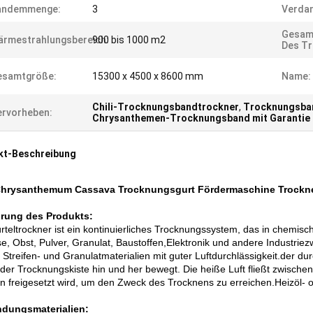
andemmenge:
3
Verda
Gesamt
rmestrahlungsbereich:
900 bis 1000 m2
Des Tr
esamtgröße:
15300 x 4500 x 8600 mm
Name:
Chili-Trocknungsbandtrockner
,
Trocknungsban
rvorheben:
Chrysanthemen-Trocknungsband mit Garantie
kt-Beschreibung
 Chrysanthemum Cassava Trocknungsgurt Fördermaschine Trockn
hrung des Produkts:
rteltrockner ist ein kontinuierliches Trocknungssystem, das in chemis
, Obst, Pulver, Granulat, Baustoffen,Elektronik und andere Industriez
, Streifen- und Granulatmaterialien mit guter Luftdurchlässigkeit.der 
n der Trocknungskiste hin und her bewegt. Die heiße Luft fließt zwis
n freigesetzt wird, um den Zweck des Trocknens zu erreichen.Heizöl- o
dungsmaterialien: