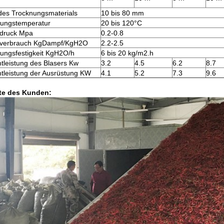
des Trocknungsmaterials
10 bis 80 mm
nungstemperatur
20 bis 120°C
druck Mpa
0.2-0.8
verbrauch KgDampf/KgH2O
2.2-2.5
ungsfestigkeit KgH2O/h
6 bis 20 kg/m2.h
leistung des Blasers Kw
3.2
4.5
6.2
8.7
leistung der Ausrüstung KW
4.1
5.2
7.3
9.6
te des Kunden: