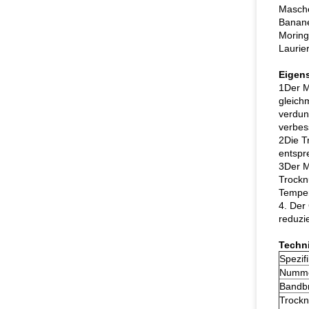
Masche
Banane
Moring
Laurie
Eigen
1Der M
gleich
verdun
verbes
2Die T
entspr
3Der M
Trockn
Temper
4. Der
reduzi
Techn
Spezif
Nummer
Bandbr
Trockn