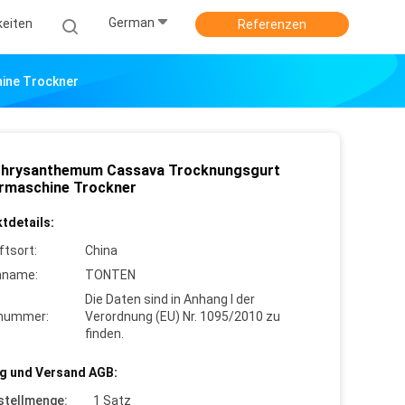
German
keiten
Referenzen
ine Trockner
 Chrysanthemum Cassava Trocknungsgurt
rmaschine Trockner
tdetails:
ftsort:
China
nname:
TONTEN
Die Daten sind in Anhang I der
lnummer:
Verordnung (EU) Nr. 1095/2010 zu
finden.
g und Versand AGB:
stellmenge:
1 Satz