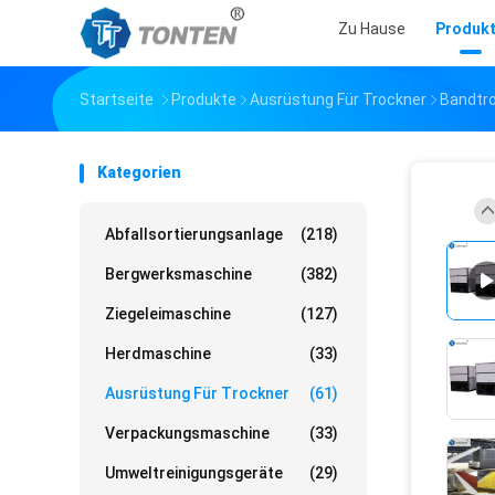
Zu Hause
Produk
Startseite
Produkte
Ausrüstung Für Trockner
Bandtr
Kategorien
Abfallsortierungsanlage
(218)
Bergwerksmaschine
(382)
Ziegeleimaschine
(127)
Herdmaschine
(33)
Ausrüstung Für Trockner
(61)
Verpackungsmaschine
(33)
Umweltreinigungsgeräte
(29)