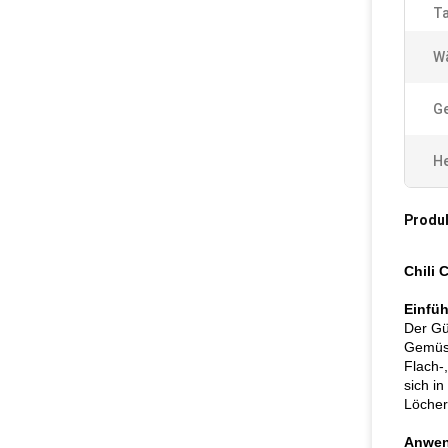
T
Wä
G
He
Produ
Chili
Einfü
Der Gü
Gemüse
Flach-
sich i
Löcher
Anwen