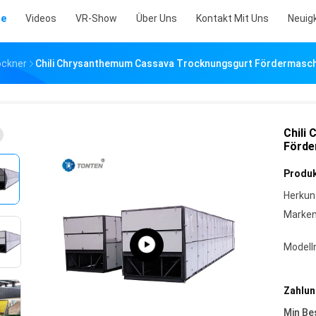
te
Videos
VR-Show
Über Uns
Kontakt Mit Uns
Neuig
ockner
Chili Chrysanthemum Cassava Trocknungsgurt Fördermasch
Chili
Förde
Produk
Herkun
Marke
Model
Zahlun
Min Be