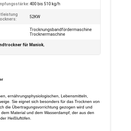
mpfungsstärke:
400 bis 510 kg/h
leistung
52KW
ockners:
Trocknungsbandfördermaschine
Trocknermaschine
dtrockner für Maniok
,
er
chen, ernährungsphysiologischen, Lebensmitteln,
weige. Sie eignet sich besonders für das Trocknen von
durch die Übertragungsvorrichtung gezogen wird und
chen dem Material und dem Wasserdampf, der aus den
der Heißluftöfen.