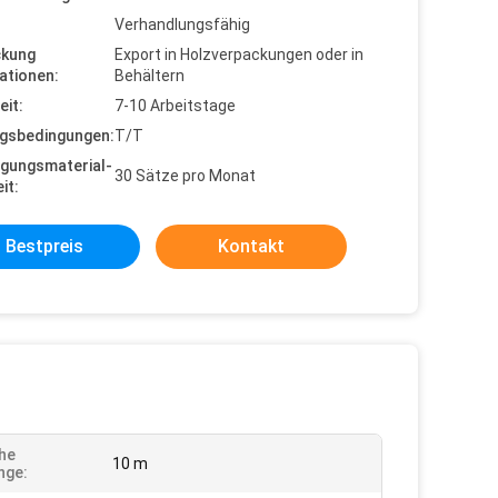
Verhandlungsfähig
ckung
Export in Holzverpackungen oder in
ationen:
Behältern
eit:
7-10 Arbeitstage
gsbedingungen:
T/T
gungsmaterial-
30 Sätze pro Monat
it:
Bestpreis
Kontakt
che
10 m
nge: