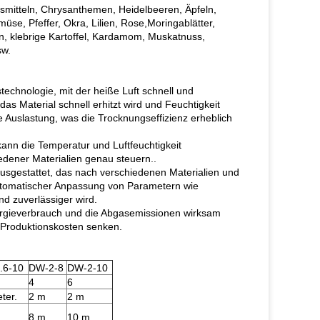
nsmitteln, Chrysanthemen, Heidelbeeren, Äpfeln,
e, Pfeffer, Okra, Lilien, Rose,Moringablätter,
n, klebrige Kartoffel, Kardamom, Muskatnuss,
sw.
technologie, mit der heiße Luft schnell und
s Material schnell erhitzt wird und Feuchtigkeit
 Auslastung, was die Trocknungseffizienz erheblich
ann die Temperatur und Luftfeuchtigkeit
ener Materialien genau steuern..
sgestattet, das nach verschiedenen Materialien und
automatischer Anpassung von Parametern wie
nd zuverlässiger wird.
nergieverbrauch und die Abgasemissionen wirksam
 Produktionskosten senken.
.6-10
DW-2-8
DW-2-10
4
6
ter.
2 m
2 m
8 m
10 m