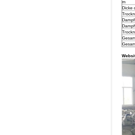
m
Dicke 
Trock
Dampf
Dampf
Trockn
Gesamt
Gesamt
Websi