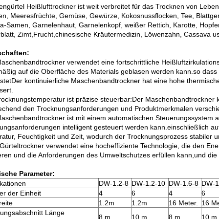
ngürtel Heißlufttrockner ist weit verbreitet für das Trocknen von Lebe
n, Meeresfrüchte, Gemüse, Gewürze, Kokosnussflocken, Tee, Blattgemüs
a-Samen, Garnelenhaut, Garnelenkopf, weißer Rettich, Karotte, Hopfe
rblatt, Zimt,Frucht,chinesische Kräutermedizin, Löwenzahn, Cassava u
schaften:
aschenbandtrockner verwendet eine fortschrittliche Heißluftzirkulations
mäßig auf die Oberfläche des Materials geblasen werden kann.so dass da
stetDer kontinuierliche Maschenbandtrockner hat eine hohe thermische
sert.
rocknungstemperatur ist präzise steuerbar:Der Maschenbandtrockner k
echend den Trocknungsanforderungen und Produktmerkmalen verschied
aschenbandtrockner ist mit einem automatischen Steuerungssystem au
ungsanforderungen intelligent gesteuert werden kann.einschließlich 
atur, Feuchtigkeit und Zeit, wodurch der Trocknungsprozess stabiler u
 Gürteltrockner verwendet eine hocheffiziente Technologie, die den E
eren und die Anforderungen des Umweltschutzes erfüllen kann,und die
ische Parameter:
ikationen
DW-1.2-8
DW-1.2-10
DW-1.6-8
DW-1
 der Einheit
4
6
4
6
eite
1.2m
1.2m
16 Meter.
16 Me
ungsabschnitt Länge
8 m
10 m
8 m
10 m