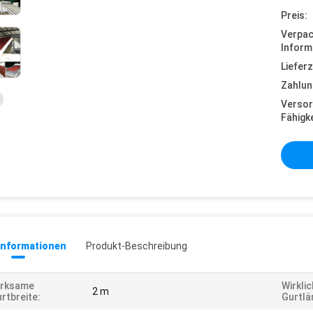
Preis:
Verpa
Inform
Lieferz
Zahlun
Versor
Fähigke
informationen
Produkt-Beschreibung
irksame
Wirkli
2 m
rtbreite:
Gurtlä