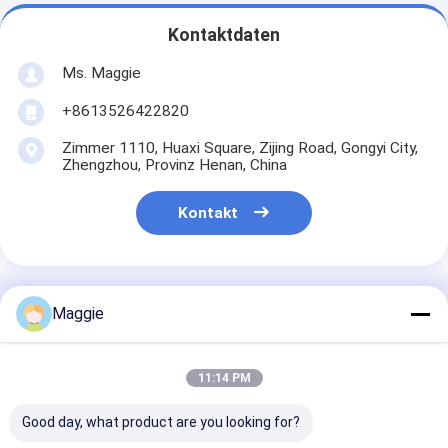
Kontaktdaten
Ms. Maggie
+8613526422820
Zimmer 1110, Huaxi Square, Zijing Road, Gongyi City,
Zhengzhou, Provinz Henan, China
Kontakt
Maggie
Erhalten Sie Den Besten Preis Für
11:14 PM
Der Hersteller der
Maschine zum
Good day, what product are you looking for?
Verkauf