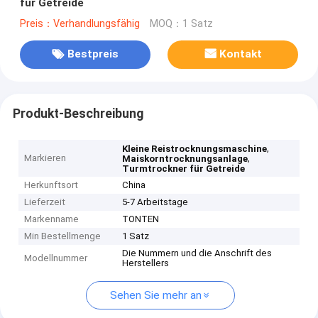
für Getreide
Preis：Verhandlungsfähig
MOQ：1 Satz
Bestpreis
Kontakt
Produkt-Beschreibung
,
Kleine Reistrocknungsmaschine
Markieren
,
Maiskorntrocknungsanlage
Turmtrockner für Getreide
Herkunftsort
China
Lieferzeit
5-7 Arbeitstage
Markenname
TONTEN
Min Bestellmenge
1 Satz
Die Nummern und die Anschrift des
Modellnummer
Herstellers
Sehen Sie mehr an