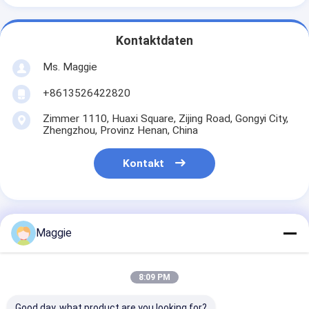
Kontaktdaten
Ms. Maggie
+8613526422820
Zimmer 1110, Huaxi Square, Zijing Road, Gongyi City,
Zhengzhou, Provinz Henan, China
Kontakt
Maggie
Erhalten Sie Den Besten Preis Für
8:09 PM
Maschine zum Trocknen
von Reis Mais Kleintrockner
Good day, what product are you looking for?