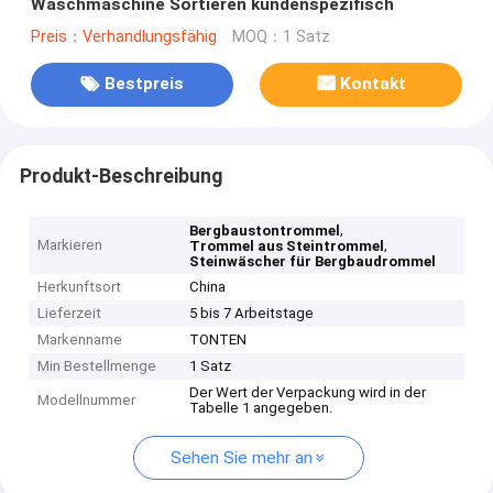
Waschmaschine Sortieren kundenspezifisch
Preis：Verhandlungsfähig
MOQ：1 Satz
Bestpreis
Kontakt
Produkt-Beschreibung
,
Bergbaustontrommel
Markieren
,
Trommel aus Steintrommel
Steinwäscher für Bergbaudrommel
Herkunftsort
China
Lieferzeit
5 bis 7 Arbeitstage
Markenname
TONTEN
Min Bestellmenge
1 Satz
Der Wert der Verpackung wird in der
Modellnummer
Tabelle 1 angegeben.
Sehen Sie mehr an