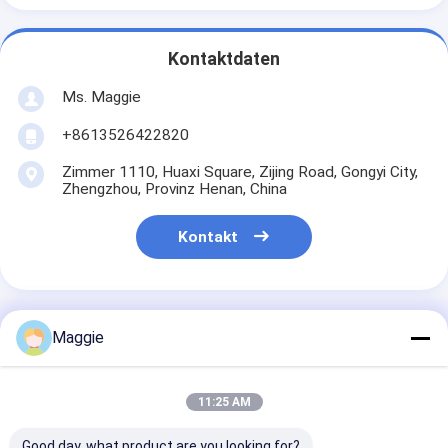
Kontaktdaten
Ms. Maggie
+8613526422820
Zimmer 1110, Huaxi Square, Zijing Road, Gongyi City,
Zhengzhou, Provinz Henan, China
Kontakt
Maggie
Erhalten Sie Den Besten Preis Für
11:25 AM
Bergbaudrommel Sandstein
Trommel Waschmaschine
Good day, what product are you looking for?