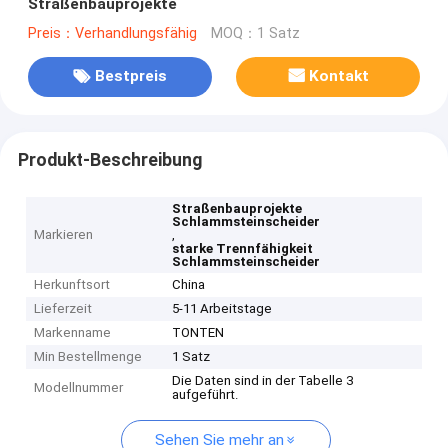
Straßenbauprojekte
Preis：Verhandlungsfähig
MOQ：1 Satz
Bestpreis
Kontakt
Produkt-Beschreibung
Straßenbauprojekte
Schlammsteinscheider
Markieren
,
starke Trennfähigkeit
Schlammsteinscheider
Herkunftsort
China
Lieferzeit
5-11 Arbeitstage
Markenname
TONTEN
Min Bestellmenge
1 Satz
Die Daten sind in der Tabelle 3
Modellnummer
aufgeführt.
Sehen Sie mehr an