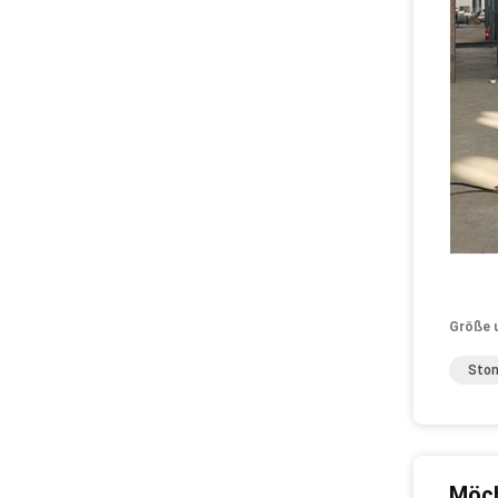
Größe 
Ston
Möch