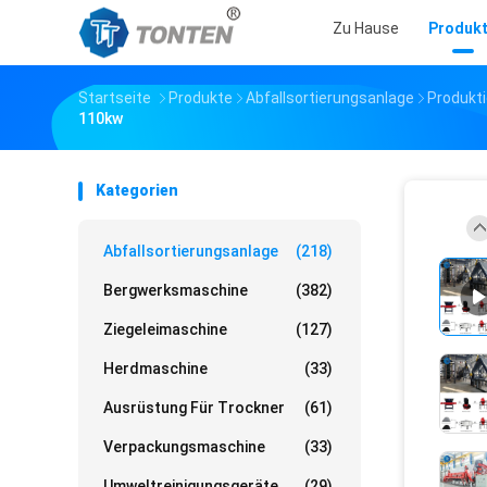
Zu Hause
Produk
Startseite
Produkte
Abfallsortierungsanlage
Produkti
110kw
Kategorien
Abfallsortierungsanlage
(218)
Bergwerksmaschine
(382)
Ziegeleimaschine
(127)
Herdmaschine
(33)
Ausrüstung Für Trockner
(61)
Verpackungsmaschine
(33)
Umweltreinigungsgeräte
(29)