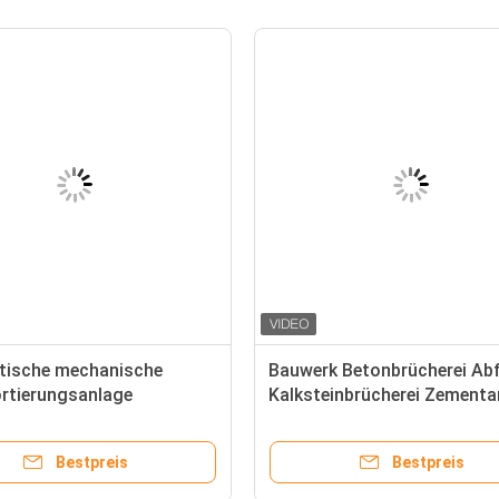
ische mechanische
Bauwerk Betonbrücherei Abf
ortierungsanlage
Kalksteinbrücherei Zementa
onslinie Maschine für
l
Bestpreis
Bestpreis