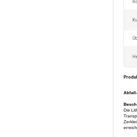
Ro
Ku
Üb
He
Produ
Abfall
Besch
Die Li
Transp
Zerkle
erreic