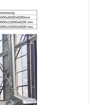
bmessung
6000x6500x6000mm
0000x12600x6200 mm
6000x15500x6500 mm