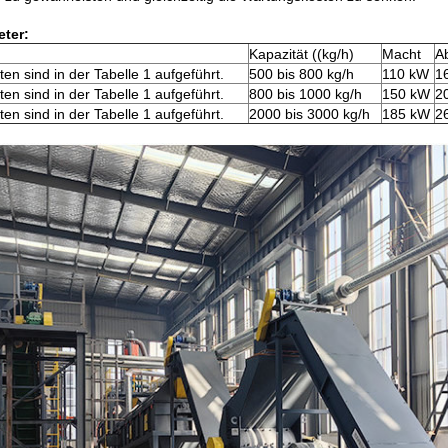
ter:
Kapazität ((kg/h)
Macht
A
ten sind in der Tabelle 1 aufgeführt.
500 bis 800 kg/h
110 kW
1
ten sind in der Tabelle 1 aufgeführt.
800 bis 1000 kg/h
150 kW
2
ten sind in der Tabelle 1 aufgeführt.
2000 bis 3000 kg/h
185 kW
2