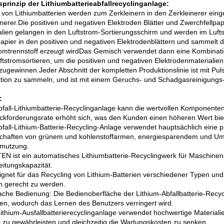
sprinzip der Lithiumbatterieabfallrecyclinganlage:
e von Lithiumbatterien werden zum Zerkleinern in den Zerkleinerer einge
nerer.Die positiven und negativen Elektroden Blätter und Zwerchfellpapi
alien gelangen in den Luftstrom-Sortierungsschirm und werden im Luft
apier in den positiven und negativen Elektrodenblättern und sammelt 
romtrennstoff erzeugt wirdDas Gemisch verwendet dann eine Kombinatio
ftstromsortieren, um die positiven und negativen Elektrodenmaterialien
zugewinnen.Jeder Abschnitt der kompletten Produktionslinie ist mit P
tion zu sammeln, und ist mit einem Geruchs- und Schadgasreinigungs
:
bfall-Lithiumbatterie-Recyclinganlage kann die wertvollen Komponenten
ckforderungsrate erhöht sich, was den Kunden einen höheren Wert bie
bfall-Lithium-Batterie-Recycling-Anlage verwendet hauptsächlich eine p
chaften von grünem und kohlenstoffarmen, energiesparendem und Umw
mutzung.
N ist ein automatisches Lithiumbatterie-Recyclingwerk für Maschinen
eitungskapazität.
ignet für das Recycling von Lithium-Batterien verschiedener Typen un
 gerecht zu werden.
fache Bedienung: Die Bedienoberfläche der Lithium-Abfallbatterie-Recyc
en, wodurch das Lernen des Benutzers verringert wird.
ithium-Ausfallbatterierecyclinganlage verwendet hochwertige Materialie
b zu gewährleisten und gleichzeitig die Wartungskosten zu senken.