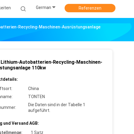
German
keiten
Referenzen
obatterien-Recycling-Maschinen-Ausrüstungsanlage
l Lithium-Autobatterien-Recycling-Maschinen-
stungsanlage 110kw
tdetails:
ftsort:
China
nname:
TONTEN
Die Daten sind in der Tabelle 1
lnummer:
aufgeführt.
g und Versand AGB:
stellmenge:
1 Satz