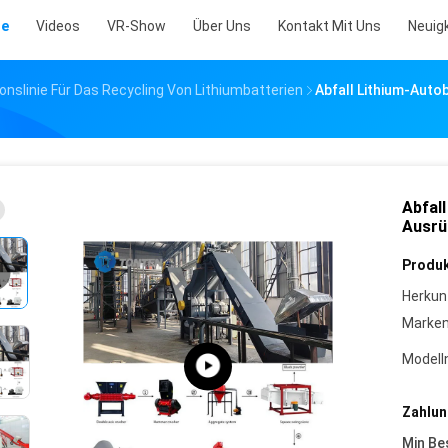
te
Videos
VR-Show
Über Uns
Kontakt Mit Uns
Neuig
onslinie Für Das Recycling Von Lithiumbatterien
Abfall Lithium-Aut
Abfal
Ausrü
Produk
Herkun
Marke
Model
Zahlun
Min Be