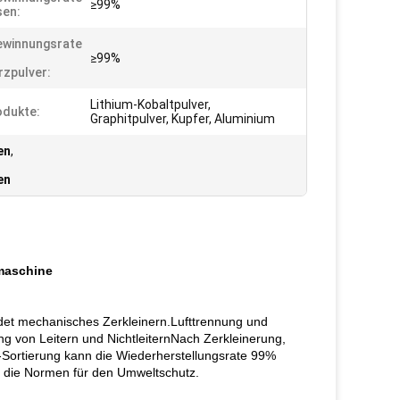
≥99%
sen:
ewinnungsrate
≥99%
zpulver:
Lithium-Kobaltpulver,
dukte:
Graphitpulver, Kupfer, Aluminium
en
,
en
gmaschine
ndet mechanisches Zerkleinern.Lufttrennung und
g von Leitern und NichtleiternNach Zerkleinerung,
-Sortierung kann die Wiederherstellungsrate 99%
lt die Normen für den Umweltschutz.