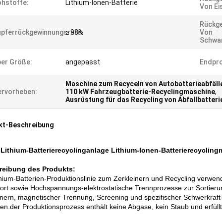
hstoffe:
Lithium-Ionen-Batterie
Von Ei
Rückg
pferrückgewinnungsrate:
≥ 98%
Von
Schwar
er Größe:
angepasst
Endpro
Maschine zum Recyceln von Autobatterieabfäll
rvorheben:
110 kW Fahrzeugbatterie-Recyclingmaschine
,
Ausrüstung für das Recycling von Abfallbatteri
kt-Beschreibung
-Lithium-Batterierecyclinganlage Lithium-Ionen-Batterierecyclin
reibung des Produkts:
thium-Batterien-Produktionslinie zum Zerkleinern und Recycling verwe
ort sowie Hochspannungs-elektrostatische Trennprozesse zur Sortierun
inern, magnetischer Trennung, Screening und spezifischer Schwerkraft
hen.der Produktionsprozess enthält keine Abgase, kein Staub und erfül