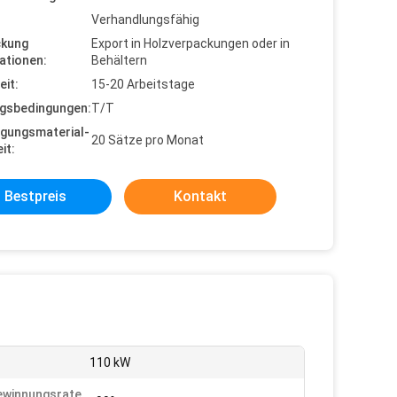
Verhandlungsfähig
ckung
Export in Holzverpackungen oder in
ationen:
Behältern
eit:
15-20 Arbeitstage
gsbedingungen:
T/T
gungsmaterial-
20 Sätze pro Monat
it:
Bestpreis
Kontakt
:
110 kW
ewinnungsrate