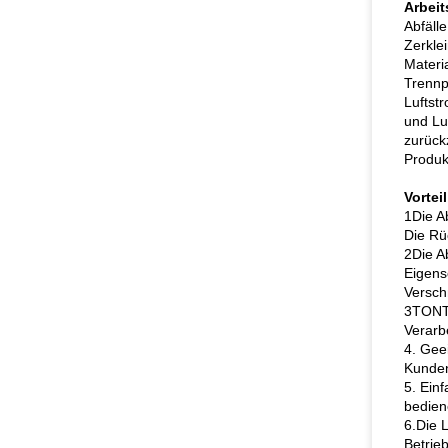
Arbeit
Abfäll
Zerklei
Materi
Trennp
Luftst
und Lu
zurück
Produk
Vorteil
1Die A
Die Rü
2Die A
Eigens
Versch
3TONTE
Verarb
4. Gee
Kunden
5. Ein
bedien
6.
Die L
Betrie