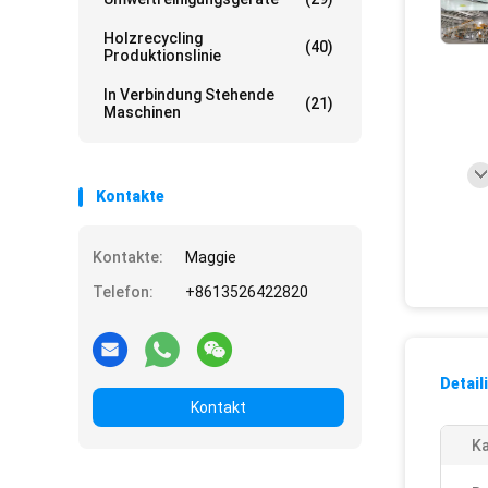
Holzrecycling
(40)
Produktionslinie
In Verbindung Stehende
(21)
Maschinen
Kontakte
Kontakte:
Maggie
Telefon:
+8613526422820
Detail
Kontakt
Ka