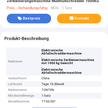
Zerkleinerungsmaschine Müllmüllschredder 1000KG
Preis：Verhandlungsfähig
MOQ：1 Satz
Bestpreis
Kontakt
Produkt-Beschreibung
Elektronische
Abfallschreddermaschine
,
Elektronische Zerkleinermaschine
Markieren
mit 1000 kg Gewicht
,
Elektronische
Abfallschreddermaschine
Herkunftsort
China
Lieferzeit
Tage 15-20work
Markenname
TONTEN
Min Bestellmenge
1 Satz
Modellnummer
TT52-537