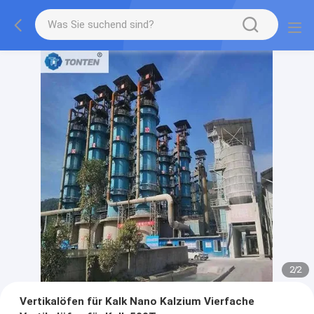
2
/
2
Vertikalöfen für Kalk Nano Kalzium Vierfache