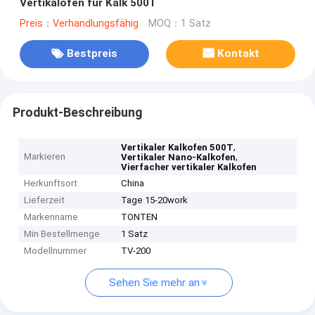
Vertikalöfen für Kalk 500T
Preis：Verhandlungsfähig
MOQ：1 Satz
Bestpreis
Kontakt
Produkt-Beschreibung
,
Vertikaler Kalkofen 500T
Markieren
,
Vertikaler Nano-Kalkofen
Vierfacher vertikaler Kalkofen
Herkunftsort
China
Lieferzeit
Tage 15-20work
Markenname
TONTEN
Min Bestellmenge
1 Satz
Modellnummer
TV-200
Sehen Sie mehr an