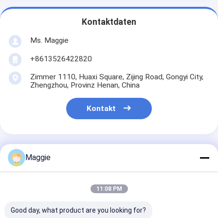
Kontaktdaten
Ms. Maggie
+8613526422820
Zimmer 1110, Huaxi Square, Zijing Road, Gongyi City,
Zhengzhou, Provinz Henan, China
Kontakt
Maggie
Erhalten Sie Den Besten Preis Für
11:08 PM
Vertikalöfen für Kalk Nano
Kalzium Vierfache
Good day, what product are you looking for?
Vertikalöfen für Kalk 500T